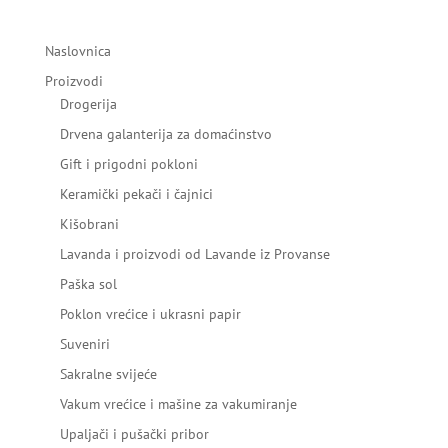
Naslovnica
Proizvodi
Drogerija
Drvena galanterija za domaćinstvo
Gift i prigodni pokloni
Keramički pekači i čajnici
Kišobrani
Lavanda i proizvodi od Lavande iz Provanse
Paška sol
Poklon vrećice i ukrasni papir
Suveniri
Sakralne svijeće
Vakum vrećice i mašine za vakumiranje
Upaljači i pušački pribor