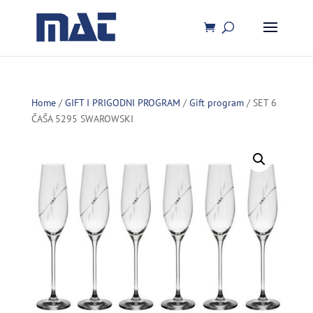
Home
/
GIFT I PRIGODNI PROGRAM
/
Gift program
/ SET 6
ČAŠA 5295 SWAROWSKI