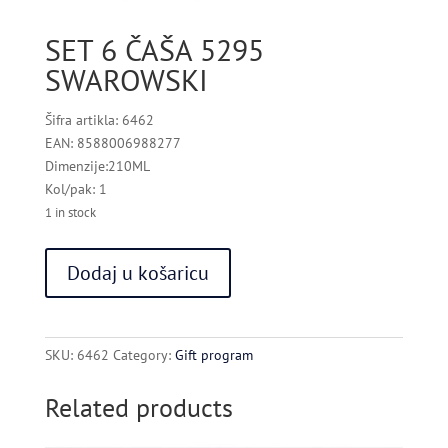
SET 6 ČAŠA 5295
SWAROWSKI
Šifra artikla: 6462
EAN: 8588006988277
Dimenzije:210ML
Kol/pak: 1
1 in stock
SET
Dodaj u košaricu
6
ČAŠA
5295
SWAROWSKI
SKU:
6462
Category:
Gift program
quantity
Related products