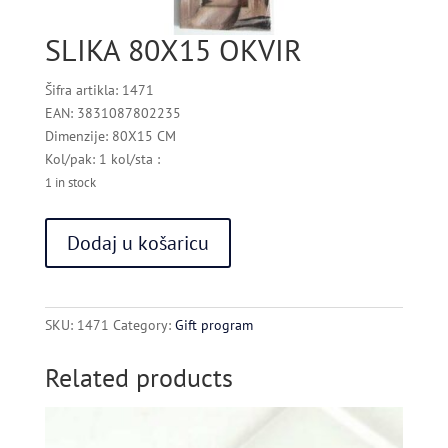
SLIKA 80X15 OKVIR
Šifra artikla: 1471
EAN: 3831087802235
Dimenzije: 80X15 CM
Kol/pak: 1 kol/sta :
1 in stock
SLIKA
Dodaj u košaricu
80X15
OKVIR
quantity
SKU:
1471
Category:
Gift program
Related products