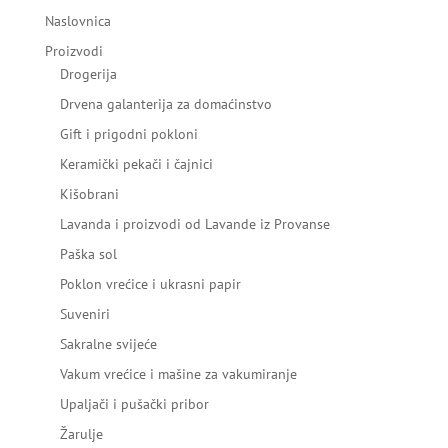
Naslovnica
Proizvodi
Drogerija
Drvena galanterija za domaćinstvo
Gift i prigodni pokloni
Keramički pekači i čajnici
Kišobrani
Lavanda i proizvodi od Lavande iz Provanse
Paška sol
Poklon vrećice i ukrasni papir
Suveniri
Sakralne svijeće
Vakum vrećice i mašine za vakumiranje
Upaljači i pušački pribor
Žarulje