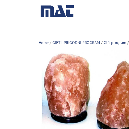
Home
/
GIFT I PRIGODNI PROGRAM
/
Gift program
/