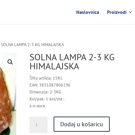
Naslovnica
Proizvodi
 SOLNA LAMPA 2-3 KG HIMALAJSKA
SOLNA LAMPA 2-3 KG
HIMALAJSKA
Šifra artikla: 1581
EAN: 3831087806196
Dimenzije: 2-3KG
Kol/pak: 1 kol/sta :
6 in stock
SOLNA
Dodaj u košaricu
LAMPA
2-