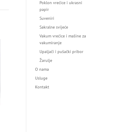
Poklon vrećice i ukrasni
papir
Suveniri
Sakralne svijeće
Vakum vrećice i mašine za
vakumiranje
Upaljači i pušački pribor
Žarulje
O nama
Usluge
Kontakt