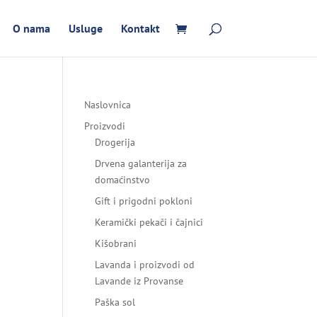
O nama
Usluge
Kontakt
Naslovnica
Proizvodi
Drogerija
Drvena galanterija za
domaćinstvo
Gift i prigodni pokloni
Keramički pekači i čajnici
Kišobrani
Lavanda i proizvodi od
Lavande iz Provanse
Paška sol