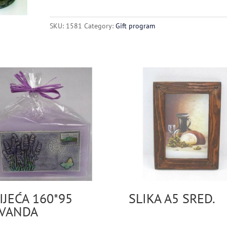
3
KG
SKU:
1581
Category:
Gift program
HIMALAJSKA
quantity
IJEĆA 160*95
SLIKA A5 SRED.
VANDA