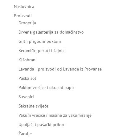
Naslovnica
Proizvodi
Drogerija
Drvena galanterija za domaćinstvo
Gift i prigodni pokloni
Keramički pekači i čajnici
Kišobrani
Lavanda i proizvodi od Lavande iz Provanse
Paška sol
Poklon vrećice i ukrasni papir
Suveniri
Sakralne svijeće
Vakum vrećice i mašine za vakumiranje
Upaljači i pušački pribor
Žarulje