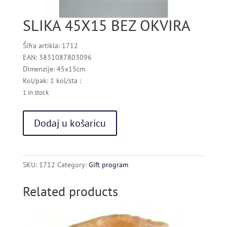
SLIKA 45X15 BEZ OKVIRA
Šifra artikla: 1712
EAN: 3831087803096
Dimenzije: 45x15cm
Kol/pak: 1 kol/sta :
1 in stock
SLIKA
Dodaj u košaricu
45X15
BEZ
OKVIRA
quantity
SKU:
1712
Category:
Gift program
Related products