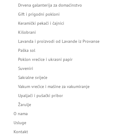
Drvena galanterija za domaćinstvo
Gift i prigodni pokloni
Keramički pekači i čajnici
Kišobrani
Lavanda i proizvodi od Lavande iz Provanse
Paška sol
Poklon vrećice i ukrasni papir
Suveniri
Sakralne svijeće
Vakum vrećice i mašine za vakumiranje
Upaljači i pušački pribor
Žarulje
O nama
Usluge
Kontakt