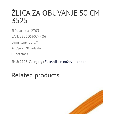
ŽLICA ZA OBUVANJE 50 CM
3525
Šifra artikla: 2703
EAN: 3830056074406
Dimenzije: 50 CM
Kol/pak: 20 kol/sta :
Out of stock
SKU:
2703
Category:
Žlice, vilice, noževi i pribor
Related products