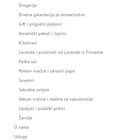
Drogerija
Drvena galanterija za domaćinstvo
Gift i prigodni pokloni
Keramički pekači i čajnici
Kišobrani
Lavanda i proizvodi od Lavande iz Provanse
Paška sol
Poklon vrećice i ukrasni papir
Suveniri
Sakralne svijeće
Vakum vrećice i mašine za vakumiranje
Upaljači i pušački pribor
Žarulje
O nama
Usluge