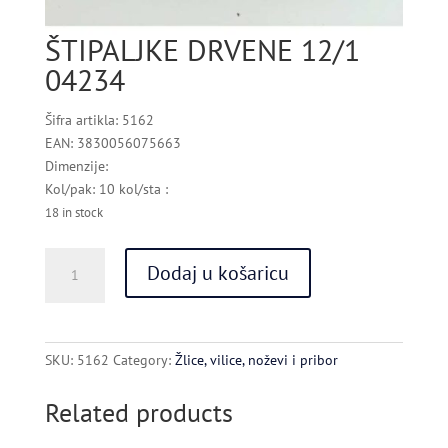
ŠTIPALJKE DRVENE 12/1
04234
Šifra artikla: 5162
EAN: 3830056075663
Dimenzije:
Kol/pak: 10 kol/sta :
18 in stock
ŠTIPALJKE
Dodaj u košaricu
DRVENE
12/1
04234
quantity
SKU:
5162
Category:
Žlice, vilice, noževi i pribor
Related products