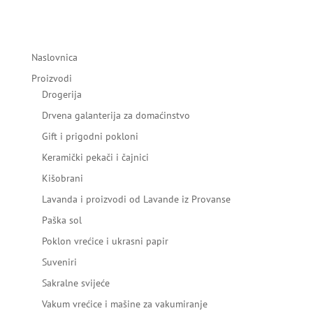
Naslovnica
Proizvodi
Drogerija
Drvena galanterija za domaćinstvo
Gift i prigodni pokloni
Keramički pekači i čajnici
Kišobrani
Lavanda i proizvodi od Lavande iz Provanse
Paška sol
Poklon vrećice i ukrasni papir
Suveniri
Sakralne svijeće
Vakum vrećice i mašine za vakumiranje