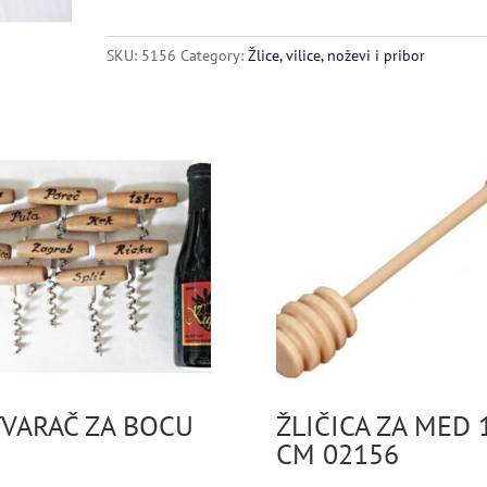
DRVENI
4229
SKU:
5156
Category:
Žlice, vilice, noževi i pribor
quantity
VARAČ ZA BOCU
ŽLIČICA ZA MED 
CM 02156