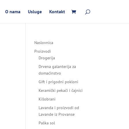
O nama
Usluge
Kontakt
Naslovnica
Proizvodi
Drogerija
Drvena galanterija za
domaćinstvo
Gift i prigodni pokloni
Keramički pekači i čajnici
Kišobrani
Lavanda i proizvodi od
Lavande iz Provanse
Paška sol