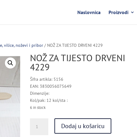
Naslovnica
Proizvodi
ce, vilice, noževi i pribor
/ NOŽ ZA TIJESTO DRVENI 4229
NOŽ ZA TIJESTO DRVENI
4229
Šifra artikla: 5156
EAN: 3830056075649
Dimenzije:
Kol/pak: 12 kol/sta :
6 in stock
NOŽ
Dodaj u košaricu
ZA
TIJESTO