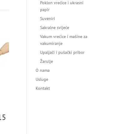
Poklon vrećice i ukrasni
papir
Suveniri
Sakralne svijeće
Vakum vrećice i mašine za
vakumiranje
Upaljači i pušački pribor
Žarulje
O nama
Usluge
Kontakt
15