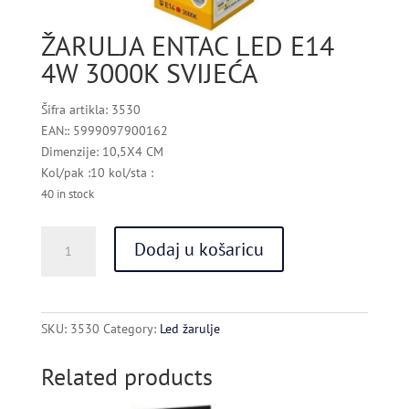
ŽARULJA ENTAC LED E14
4W 3000K SVIJEĆA
Šifra artikla: 3530
EAN:: 5999097900162
Dimenzije: 10,5X4 CM
Kol/pak :10 kol/sta :
40 in stock
ŽARULJA
Dodaj u košaricu
ENTAC
LED
E14
4W
SKU:
3530
Category:
Led žarulje
3000K
SVIJEĆA
Related products
quantity