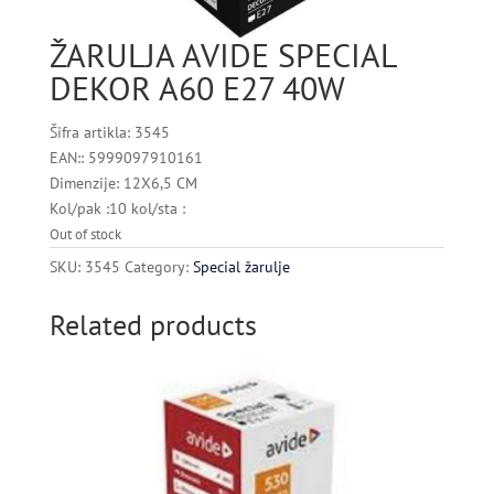
ŽARULJA AVIDE SPECIAL
DEKOR A60 E27 40W
Šifra artikla: 3545
EAN:: 5999097910161
Dimenzije: 12X6,5 CM
Kol/pak :10 kol/sta :
Out of stock
SKU:
3545
Category:
Special žarulje
Related products