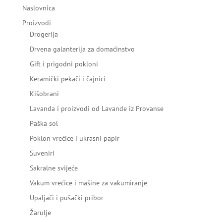
Naslovnica
Proizvodi
Drogerija
Drvena galanterija za domaćinstvo
Gift i prigodni pokloni
Keramički pekači i čajnici
Kišobrani
Lavanda i proizvodi od Lavande iz Provanse
Paška sol
Poklon vrećice i ukrasni papir
Suveniri
Sakralne svijeće
Vakum vrećice i mašine za vakumiranje
Upaljači i pušački pribor
Žarulje