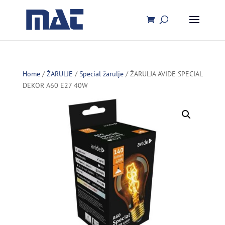
Home
/
ŽARULJE
/
Special žarulje
/ ŽARULJA AVIDE SPECIAL
DEKOR A60 E27 40W