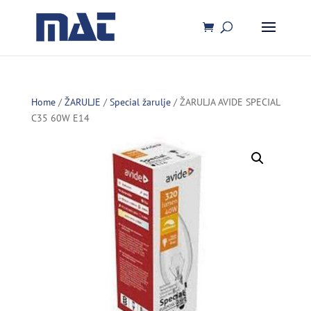
Home
/
ŽARULJE
/
Special žarulje
/ ŽARULJA AVIDE SPECIAL
C35 60W E14