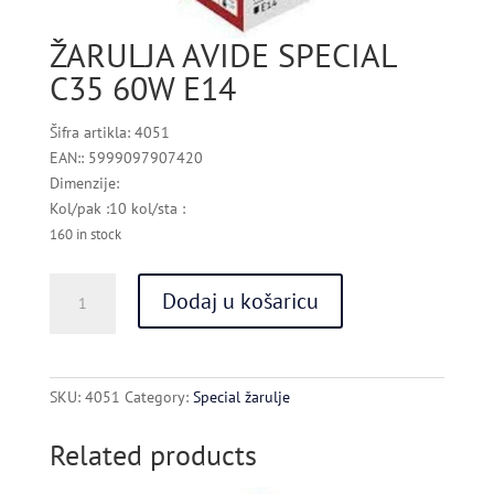
ŽARULJA AVIDE SPECIAL
C35 60W E14
Šifra artikla: 4051
EAN:: 5999097907420
Dimenzije:
Kol/pak :10 kol/sta :
160 in stock
ŽARULJA
Dodaj u košaricu
AVIDE
SPECIAL
C35
60W
SKU:
4051
Category:
Special žarulje
E14
quantity
Related products