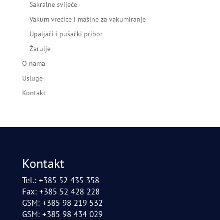
Sakralne svijeće
Vakum vrećice i mašine za vakumiranje
Upaljači i pušački pribor
Žarulje
O nama
Usluge
Kontakt
Kontakt
Tel.: +385 52 435 358
Fax: +385 52 428 228
GSM: +385 98 219 532
GSM: +385 98 434 029