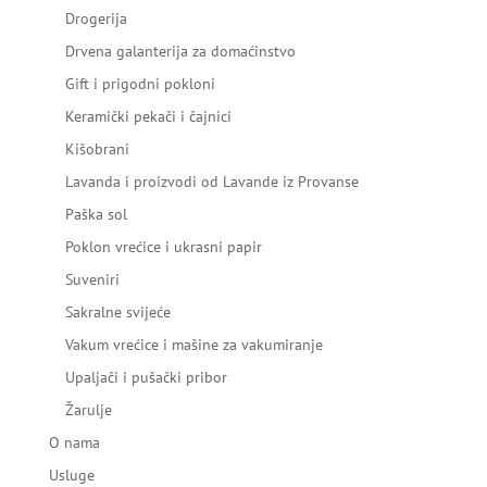
Drogerija
Drvena galanterija za domaćinstvo
Gift i prigodni pokloni
Keramički pekači i čajnici
Kišobrani
Lavanda i proizvodi od Lavande iz Provanse
Paška sol
Poklon vrećice i ukrasni papir
Suveniri
Sakralne svijeće
Vakum vrećice i mašine za vakumiranje
Upaljači i pušački pribor
Žarulje
O nama
Usluge