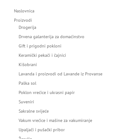
Naslovnica
Proizvodi
Drogerija
Drvena galanterija za domaćinstvo
Gift i prigodni pokloni
Keramički pekači i čajnici
Kišobrani
Lavanda i proizvodi od Lavande iz Provanse
Paška sol
Poklon vrećice i ukrasni papir
Suveniri
Sakralne svijeće
Vakum vrećice i mašine za vakumiranje
Upaljači i pušački pribor