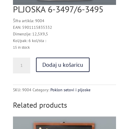
PLJOSKA 6-3497/6-3495
Šifra artikla: 9004
EAN: 5901115835332
Dimenzije: 12,5X9,5
Kol/pak: 6 kol/sta :
15 in stock
PLJOSKA
Dodaj u košaricu
6-
3497/6-
3495
quantity
SKU:
9004
Category:
Poklon setovi i pljoske
Related products