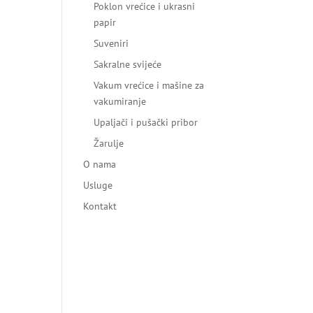
Poklon vrećice i ukrasni
papir
Suveniri
Sakralne svijeće
Vakum vrećice i mašine za
vakumiranje
Upaljači i pušački pribor
Žarulje
O nama
Usluge
Kontakt