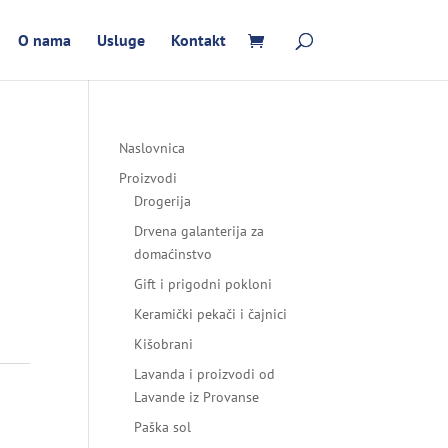
O nama
Usluge
Kontakt
Naslovnica
Proizvodi
Drogerija
Drvena galanterija za
domaćinstvo
Gift i prigodni pokloni
Keramički pekači i čajnici
Kišobrani
Lavanda i proizvodi od
Lavande iz Provanse
Paška sol