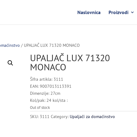
Naslovnica
Proizvodi
domaćinstvo
/ UPALJAČ LUX 71320 MONACO
UPALJAČ LUX 71320
MONACO
Šifra artikla: 3111
EAN: 9007013113391
Dimenzije: 27cm
Kol/pak: 24 kol/sta :
Out of stock
SKU:
3111
Category:
Upaljači za domaćinstvo