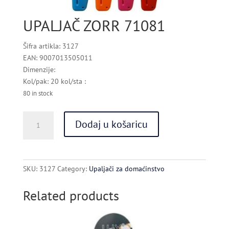
UPALJAČ ZORR 71081
Šifra artikla: 3127
EAN: 9007013505011
Dimenzije:
Kol/pak: 20 kol/sta :
80 in stock
UPALJAČ
Dodaj u košaricu
ZORR
71081
quantity
SKU:
3127
Category:
Upaljači za domaćinstvo
Related products