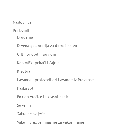
Naslovnica
Proizvodi
Drogerija
Drvena galanterija za domaćinstvo
Gift i prigodni pokloni
Keramički pekači i čajnici
Kišobrani
Lavanda i proizvodi od Lavande iz Provanse
Paška sol
Poklon vrećice i ukrasni papir
Suveniri
Sakralne svijeće
Vakum vrećice i mašine za vakumiranje