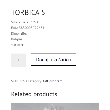
TORBICA 5
Šifra artikla: 2250
EAN: 3830005079681
Dimenzije:
Kol/pak:
4 in stock
TORBICA
Dodaj u košaricu
5
quantity
SKU:
2250
Category:
Gift program
Related products