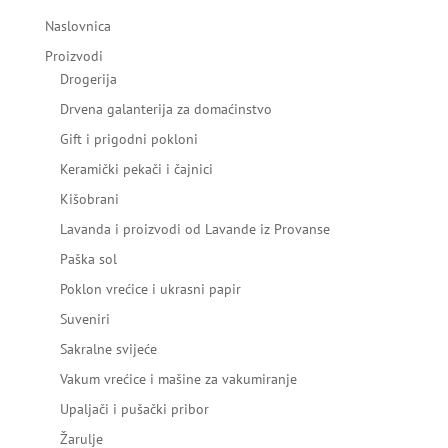
Naslovnica
Proizvodi
Drogerija
Drvena galanterija za domaćinstvo
Gift i prigodni pokloni
Keramički pekači i čajnici
Kišobrani
Lavanda i proizvodi od Lavande iz Provanse
Paška sol
Poklon vrećice i ukrasni papir
Suveniri
Sakralne svijeće
Vakum vrećice i mašine za vakumiranje
Upaljači i pušački pribor
Žarulje