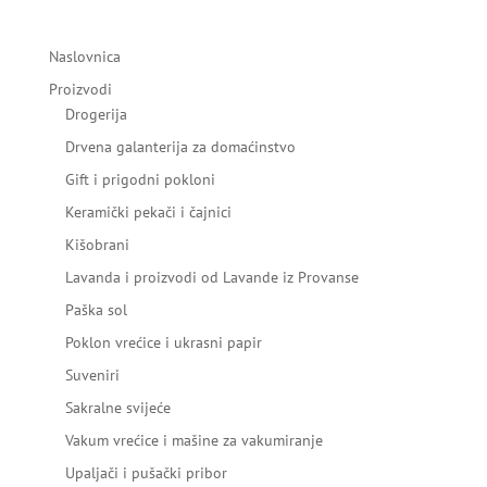
Naslovnica
Proizvodi
Drogerija
Drvena galanterija za domaćinstvo
Gift i prigodni pokloni
Keramički pekači i čajnici
Kišobrani
Lavanda i proizvodi od Lavande iz Provanse
Paška sol
Poklon vrećice i ukrasni papir
Suveniri
Sakralne svijeće
Vakum vrećice i mašine za vakumiranje
Upaljači i pušački pribor