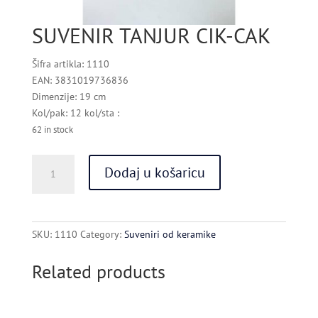
SUVENIR TANJUR CIK-CAK
Šifra artikla: 1110
EAN: 3831019736836
Dimenzije: 19 cm
Kol/pak: 12 kol/sta :
62 in stock
SUVENIR
Dodaj u košaricu
TANJUR
CIK-
CAK
quantity
SKU:
1110
Category:
Suveniri od keramike
Related products