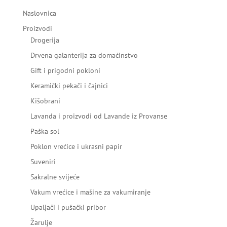
Naslovnica
Proizvodi
Drogerija
Drvena galanterija za domaćinstvo
Gift i prigodni pokloni
Keramički pekači i čajnici
Kišobrani
Lavanda i proizvodi od Lavande iz Provanse
Paška sol
Poklon vrećice i ukrasni papir
Suveniri
Sakralne svijeće
Vakum vrećice i mašine za vakumiranje
Upaljači i pušački pribor
Žarulje