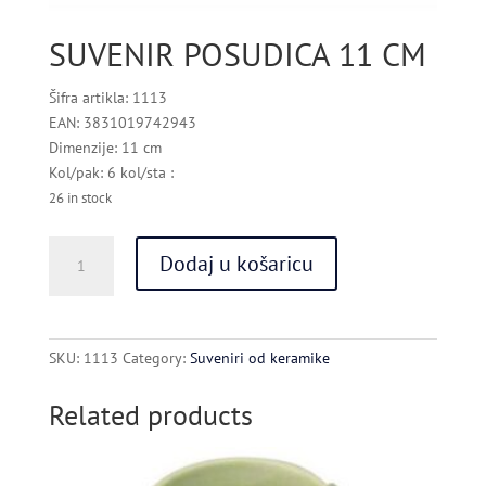
SUVENIR POSUDICA 11 CM
Šifra artikla: 1113
EAN: 3831019742943
Dimenzije: 11 cm
Kol/pak: 6 kol/sta :
26 in stock
SUVENIR
Dodaj u košaricu
POSUDICA
11
CM
quantity
SKU:
1113
Category:
Suveniri od keramike
Related products