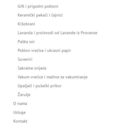
Gift i prigodni pokloni
Keramički pekači i čajnici
Kišobrani
Lavanda i proizvodi od Lavande iz Provanse
Paška sol
Poklon vrećice i ukrasni papir
Suveniri
Sakralne svijeće
Vakum vrećice i mašine za vakumiranje
Upaljači i pušački pribor
Žarulje
O nama
Usluge
Kontakt