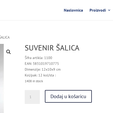
Naslovnica
Proizvodi
ŠALICA
SUVENIR ŠALICA
Šifra artikla: 1100
EAN: 3831019710775
Dimenzije: 12x10x9 cm
Kol/pak: 12 kol/sta :
1408 in stock
SUVENIR
Dodaj u košaricu
ŠALICA
quantity