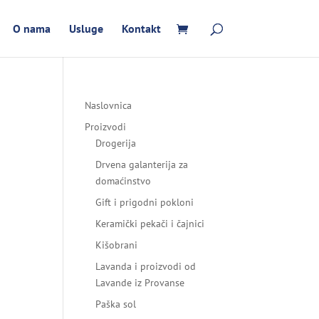
O nama
Usluge
Kontakt
Naslovnica
Proizvodi
Drogerija
Drvena galanterija za
domaćinstvo
Gift i prigodni pokloni
Keramički pekači i čajnici
Kišobrani
Lavanda i proizvodi od
Lavande iz Provanse
Paška sol