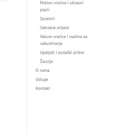
Poklon vrećice i ukrasni
papir
Suveniri
Sakralne svijeće
Vakum vrećice i mašine za
vakumiranje
Upaljači i pušački pribor
Žarulje
O nama
Usluge
Kontakt