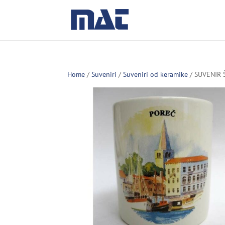
Home
/
Suveniri
/
Suveniri od keramike
/ SUVENIR 