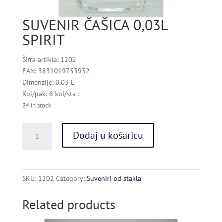
SUVENIR ČAŠICA 0,03L
SPIRIT
Šifra artikla: 1202
EAN: 3831019753932
Dimenzije: 0,03 L
Kol/pak: 6 kol/sta :
34 in stock
SUVENIR
Dodaj u košaricu
ČAŠICA
0,03L
SPIRIT
quantity
SKU:
1202
Category:
Suveniri od stakla
Related products