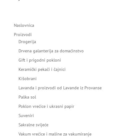
Naslovnica
Proizvodi
Drogerija
Drvena galanterija za domaćinstvo
Gift i prigodni pokloni
Keramički pekači i čajnici
Kišobrani
Lavanda i proizvodi od Lavande iz Provanse
Paška sol
Poklon vrećice i ukrasni papir
Suveniri
Sakralne svijeće
Vakum vrećice i mašine za vakumiranje