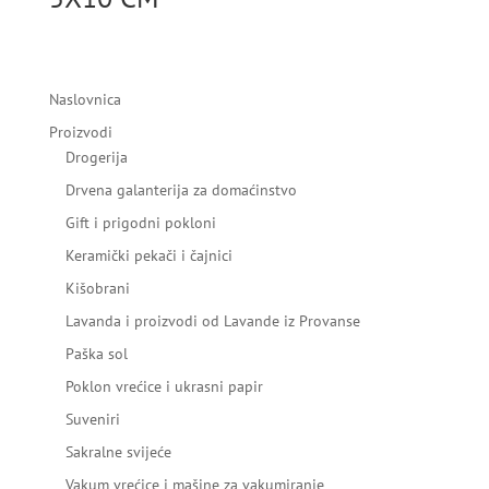
Naslovnica
Proizvodi
Drogerija
Drvena galanterija za domaćinstvo
Gift i prigodni pokloni
Keramički pekači i čajnici
Kišobrani
Lavanda i proizvodi od Lavande iz Provanse
Paška sol
Poklon vrećice i ukrasni papir
Suveniri
Sakralne svijeće
Vakum vrećice i mašine za vakumiranje