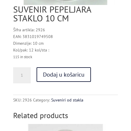
SUVENIR PEPELJARA
STAKLO 10 CM
Šifra artikla: 2926
EAN: 3831019749508
Dimenzije: 10 cm
Kol/pak: 12 kol/sta :
115 in stock
SUVENIR
Dodaj u košaricu
PEPELJARA
STAKLO
10
CM
SKU:
2926
Category:
Suveniri od stakla
quantity
Related products