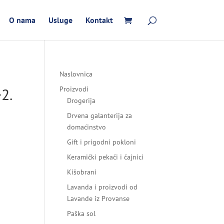
O nama
Usluge
Kontakt
Naslovnica
2.
Proizvodi
Drogerija
Drvena galanterija za
domaćinstvo
Gift i prigodni pokloni
Keramički pekači i čajnici
Kišobrani
Lavanda i proizvodi od
Lavande iz Provanse
Paška sol