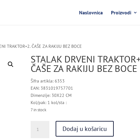
Naslovnica
Proizvodi
ENI TRAKTOR+2. ČAŠE ZA RAKIJU BEZ BOCE
STALAK DRVENI TRAKTOR+
ČAŠE ZA RAKIJU BEZ BOCE
Šifra artikla: 6353
EAN: 3831019757701
Dimenzije: 30X22 CM
Kol/pak: 1 kol/sta :
7 in stock
STALAK
Dodaj u košaricu
DRVENI
TRAKTOR+2.