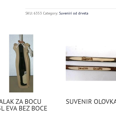
ČAŠE
ZA
SKU:
6353
Category:
Suveniri od drveta
RAKIJU
BEZ
BOCE
quantity
ALAK ZA BOCU
SUVENIR OLOVK
5L EVA BEZ BOCE