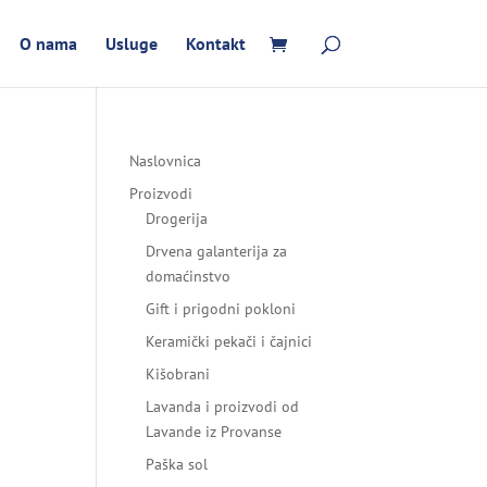
O nama
Usluge
Kontakt
Naslovnica
Proizvodi
Drogerija
Drvena galanterija za
domaćinstvo
Gift i prigodni pokloni
Keramički pekači i čajnici
Kišobrani
Lavanda i proizvodi od
Lavande iz Provanse
Paška sol