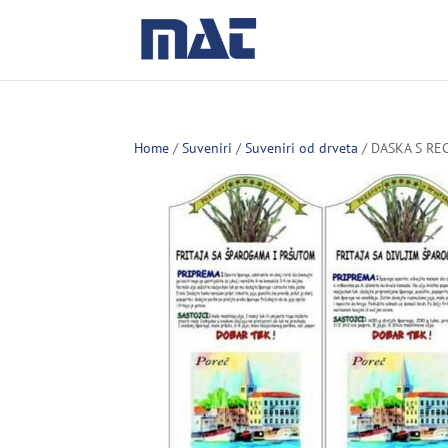
Home
/
Suveniri
/
Suveniri od drveta
/ DASKA S R