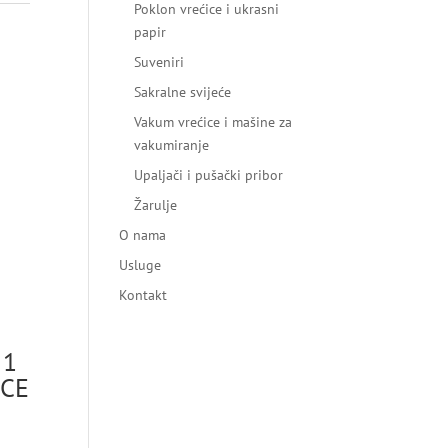
Poklon vrećice i ukrasni
papir
Suveniri
Sakralne svijeće
Vakum vrećice i mašine za
vakumiranje
Upaljači i pušački pribor
Žarulje
O nama
Usluge
Kontakt
 1
OCE