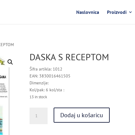
Naslovnica
Proizvodi
ECEPTOM
DASKA S RECEPTOM
Šifra artikla: 1012
EAN: 3830016461505
Dimenzije:
Kol/pak: 6 kol/sta :
13 in stock
DASKA
Dodaj u košaricu
S
RECEPTOM
quantity