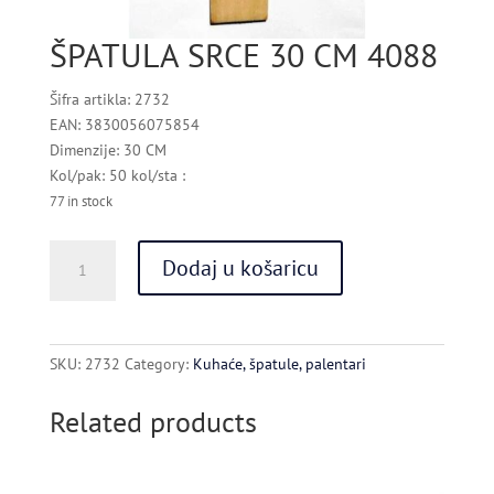
ŠPATULA SRCE 30 CM 4088
Šifra artikla: 2732
EAN: 3830056075854
Dimenzije: 30 CM
Kol/pak: 50 kol/sta :
77 in stock
ŠPATULA
Dodaj u košaricu
SRCE
30
CM
4088
SKU:
2732
Category:
Kuhaće, špatule, palentari
quantity
Related products