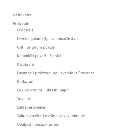
Naslovnica
Proizvodi
Drogerija
Drvena galanterija za domaćinstvo
Gift i prigodni pokloni
Keramički pekači i čajnici
Kišobrani
Lavanda i proizvodi od Lavande iz Provanse
Paška sol
Poklon vrećice i ukrasni papir
Suveniri
Sakralne svijeće
Vakum vrećice i mašine za vakumiranje
Upaljači i pušački pribor