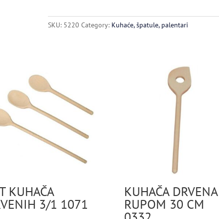
CM
00322
SKU:
5220
Category:
Kuhaće, špatule, palentari
quantity
T KUHAČA
KUHAČA DRVENA
VENIH 3/1 1071
RUPOM 30 CM
0332