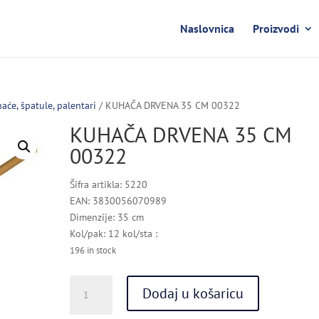
Naslovnica
Proizvodi
aće, špatule, palentari
/ KUHAČA DRVENA 35 CM 00322
KUHAČA DRVENA 35 CM
00322
Šifra artikla: 5220
EAN: 3830056070989
Dimenzije: 35 cm
Kol/pak: 12 kol/sta :
196 in stock
KUHAČA
Dodaj u košaricu
DRVENA
35