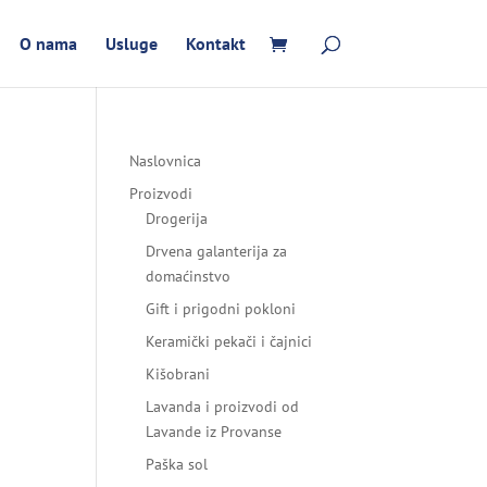
O nama
Usluge
Kontakt
Naslovnica
Proizvodi
Drogerija
Drvena galanterija za
domaćinstvo
Gift i prigodni pokloni
Keramički pekači i čajnici
Kišobrani
Lavanda i proizvodi od
Lavande iz Provanse
Paška sol