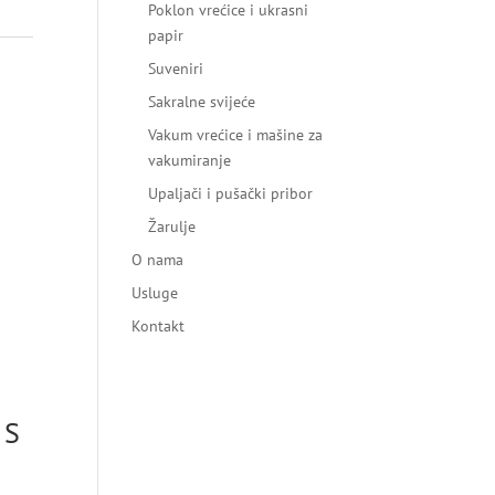
Poklon vrećice i ukrasni
papir
Suveniri
Sakralne svijeće
Vakum vrećice i mašine za
vakumiranje
Upaljači i pušački pribor
Žarulje
O nama
Usluge
Kontakt
 S