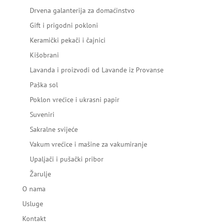
Drvena galanterija za domaćinstvo
Gift i prigodni pokloni
Keramički pekači i čajnici
Kišobrani
Lavanda i proizvodi od Lavande iz Provanse
Paška sol
Poklon vrećice i ukrasni papir
Suveniri
Sakralne svijeće
Vakum vrećice i mašine za vakumiranje
Upaljači i pušački pribor
Žarulje
O nama
Usluge
Kontakt