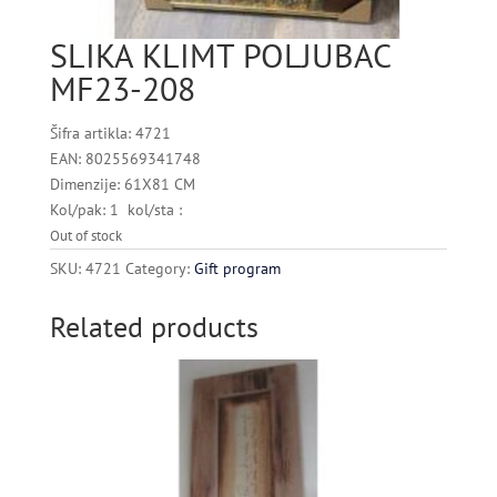
SLIKA KLIMT POLJUBAC
MF23-208
Šifra artikla: 4721
EAN: 8025569341748
Dimenzije: 61X81 CM
Kol/pak: 1 kol/sta :
Out of stock
SKU:
4721
Category:
Gift program
Related products