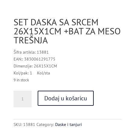
SET DASKA SA SRCEM
26X15X1CM +BAT ZA MESO
TREŠNJA
Šifra artikla: 13881
EAN:: 3830061291775
Dimenzije: 26X15X1CM
Kol/pak: 1 Kol/sta
9 in stock
SET
Dodaj u košaricu
DASKA
SA
SRCEM
26X15X1CM
SKU:
13881
Category:
Daske i tanjuri
+BAT