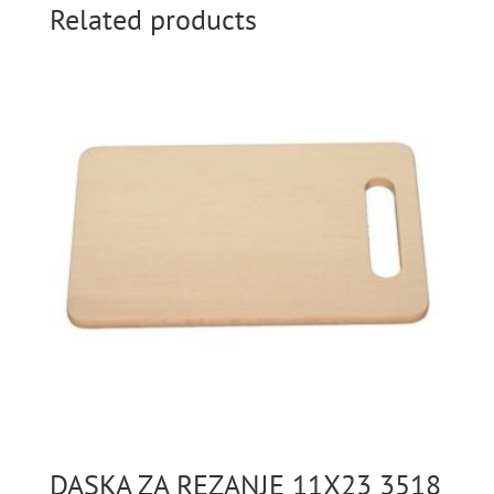
ZA
Related products
MESO
TREŠNJA
quantity
DASKA ZA REZANJE 11X23 3518