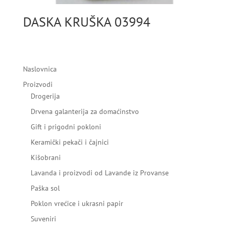
DASKA KRUŠKA 03994
Naslovnica
Proizvodi
Drogerija
Drvena galanterija za domaćinstvo
Gift i prigodni pokloni
Keramički pekači i čajnici
Kišobrani
Lavanda i proizvodi od Lavande iz Provanse
Paška sol
Poklon vrećice i ukrasni papir
Suveniri