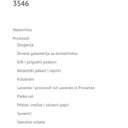
3546
Naslovnica
Proizvodi
Drogerija
Drvena galanterija za domaćinstvo
Gift i prigodni pokloni
Keramički pekači i čajnici
Kišobrani
Lavanda i proizvodi od Lavande iz Provanse
Paška sol
Poklon vrećice i ukrasni papir
Suveniri
Sakralne svijeće