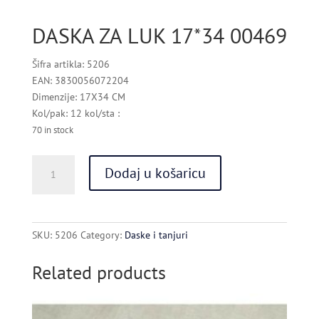
DASKA ZA LUK 17*34 00469
Šifra artikla: 5206
EAN: 3830056072204
Dimenzije: 17X34 CM
Kol/pak: 12 kol/sta :
70 in stock
DASKA
Dodaj u košaricu
ZA
LUK
17*34
00469
SKU:
5206
Category:
Daske i tanjuri
quantity
Related products