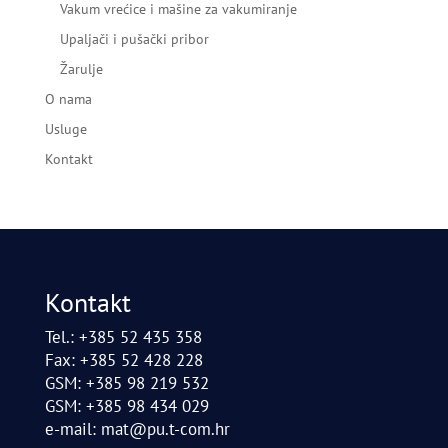
Vakum vrećice i mašine za vakumiranje
Upaljači i pušački pribor
Žarulje
O nama
Usluge
Kontakt
Kontakt
Tel.: +385 52 435 358
Fax: +385 52 428 228
GSM: +385 98 219 532
GSM: +385 98 434 029
e-mail:
mat@pu.t-com.hr