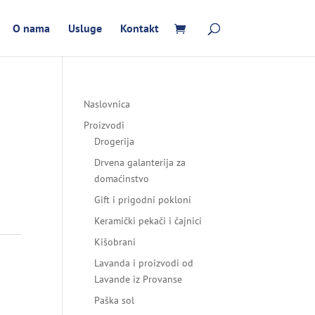
O nama
Usluge
Kontakt
Naslovnica
Proizvodi
Drogerija
Drvena galanterija za
domaćinstvo
Gift i prigodni pokloni
Keramički pekači i čajnici
Kišobrani
Lavanda i proizvodi od
Lavande iz Provanse
Paška sol