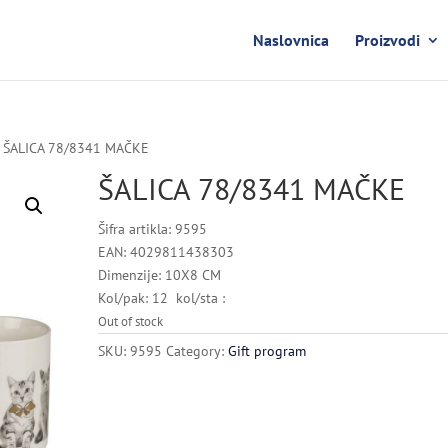
Naslovnica
Proizvodi
 ŠALICA 78/8341 MAČKE
ŠALICA 78/8341 MAČKE
Šifra artikla: 9595
EAN: 4029811438303
Dimenzije: 10X8 CM
Kol/pak: 12 kol/sta :
Out of stock
SKU:
9595
Category:
Gift program