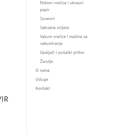
Poklon vrećice i ukrasni
papir
Suveniri
Sakralne svijeće
Vakum vrećice i mašine za
vakumiranje
Upaljači i pušački pribor
Žarulje
O nama
Usluge
Kontakt
VIR