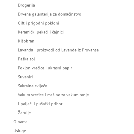
Drogerija
Drvena galanterija za domaćinstvo
Gift i prigodni pokloni
Keramički pekači i čajnici
Kišobrani
Lavanda i proizvodi od Lavande iz Provanse
Paška sol
Poklon vrećice i ukrasni papir
Suveniri
Sakralne svijeće
Vakum vrećice i mašine za vakumiranje
Upaljači i pušački pribor
Žarulje
O nama
Usluge