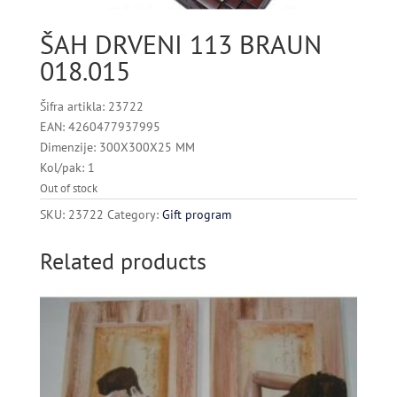
ŠAH DRVENI 113 BRAUN
018.015
Šifra artikla: 23722
EAN: 4260477937995
Dimenzije: 300X300X25 MM
Kol/pak: 1
Out of stock
SKU:
23722
Category:
Gift program
Related products