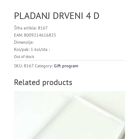
PLADANJ DRVENI 4 D
Šifra artikla: 8167
EAN: 8009214616825
Dimenzije:
Kol/pak: 1 kol/sta :
Out of stock
SKU:
8167
Category:
Gift program
Related products