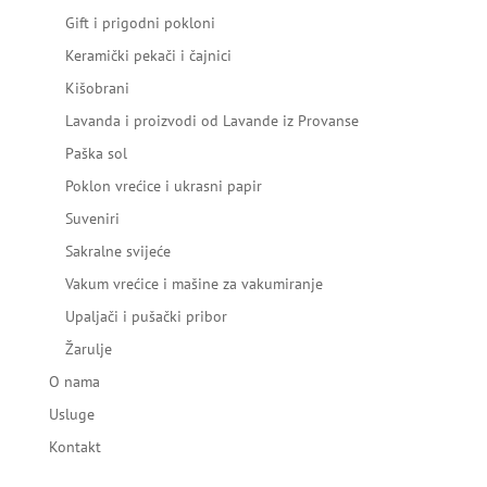
Gift i prigodni pokloni
Keramički pekači i čajnici
Kišobrani
Lavanda i proizvodi od Lavande iz Provanse
Paška sol
Poklon vrećice i ukrasni papir
Suveniri
Sakralne svijeće
Vakum vrećice i mašine za vakumiranje
Upaljači i pušački pribor
Žarulje
O nama
Usluge
Kontakt