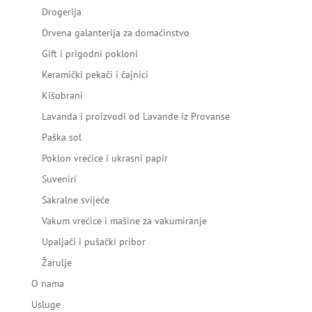
Drogerija
Drvena galanterija za domaćinstvo
Gift i prigodni pokloni
Keramički pekači i čajnici
Kišobrani
Lavanda i proizvodi od Lavande iz Provanse
Paška sol
Poklon vrećice i ukrasni papir
Suveniri
Sakralne svijeće
Vakum vrećice i mašine za vakumiranje
Upaljači i pušački pribor
Žarulje
O nama
Usluge