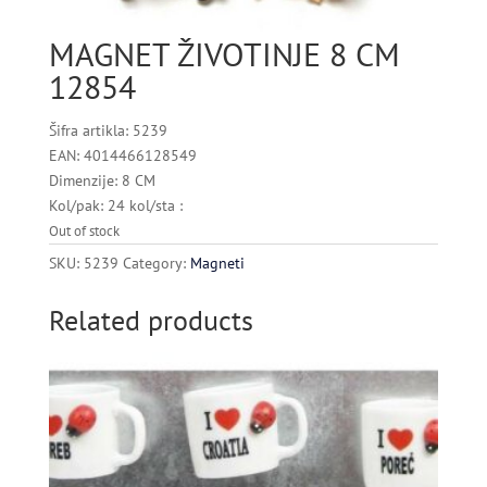
MAGNET ŽIVOTINJE 8 CM
12854
Šifra artikla: 5239
EAN: 4014466128549
Dimenzije: 8 CM
Kol/pak: 24 kol/sta :
Out of stock
SKU:
5239
Category:
Magneti
Related products