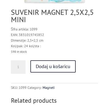
SUVENIR MAGNET 2,5X2,5
MINI
Šifra artikla: 1099
EAN: 3831019745852
Dimenzije: 2,5×2,5 cm
Kol/pak: 24 kol/sta :
598 in stock
SUVENIR
Dodaj u košaricu
MAGNET
2,5X2,5
MINI
quantity
SKU:
1099
Category:
Magneti
Related products