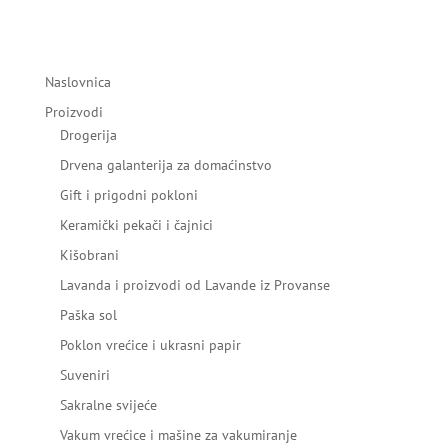
Naslovnica
Proizvodi
Drogerija
Drvena galanterija za domaćinstvo
Gift i prigodni pokloni
Keramički pekači i čajnici
Kišobrani
Lavanda i proizvodi od Lavande iz Provanse
Paška sol
Poklon vrećice i ukrasni papir
Suveniri
Sakralne svijeće
Vakum vrećice i mašine za vakumiranje