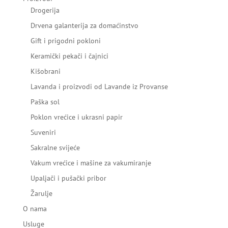
Drogerija
Drvena galanterija za domaćinstvo
Gift i prigodni pokloni
Keramički pekači i čajnici
Kišobrani
Lavanda i proizvodi od Lavande iz Provanse
Paška sol
Poklon vrećice i ukrasni papir
Suveniri
Sakralne svijeće
Vakum vrećice i mašine za vakumiranje
Upaljači i pušački pribor
Žarulje
O nama
Usluge