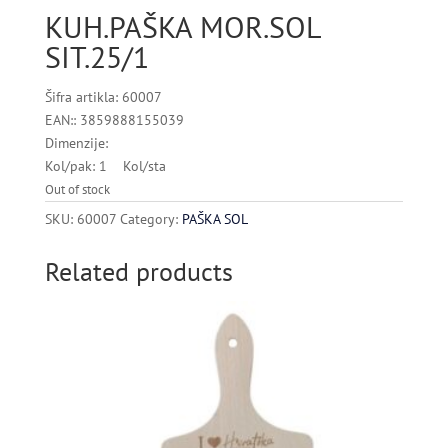
KUH.PAŠKA MOR.SOL
SIT.25/1
Šifra artikla: 60007
EAN:: 3859888155039
Dimenzije:
Kol/pak: 1 Kol/sta
Out of stock
SKU:
60007
Category:
PAŠKA SOL
Related products