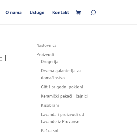
O nama
Usluge
Kontakt
Naslovnica
ET
Proizvodi
Drogerija
Drvena galanterija za
domaćinstvo
Gift i prigodni pokloni
Keramički pekači i čajnici
Kišobrani
Lavanda i proizvodi od
Lavande iz Provanse
Paška sol