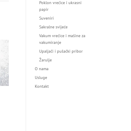
Poklon vrećice i ukrasni
papir
Suveniri
Sakralne svijeće
Vakum vrećice i mašine za
vakumiranje
Upaljači i pušački pribor
Žarulje
O nama
Usluge
Kontakt