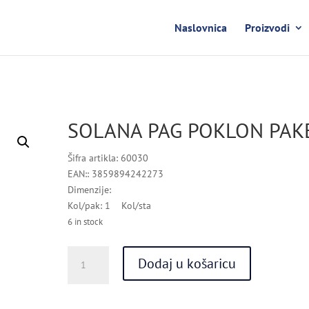
Naslovnica
Proizvodi
SOLANA PAG POKLON PAK
Šifra artikla: 60030
EAN:: 3859894242273
Dimenzije:
Kol/pak: 1 Kol/sta
6 in stock
SOLANA
Dodaj u košaricu
PAG
POKLON
PAKET