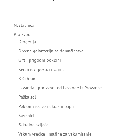
Naslovnica
Proizvodi
Drogerija
Drvena galanterija za domaćinstvo
Gift i prigodni pokloni
Keramički pekači i čajnici
Kišobrani
Lavanda i proizvodi od Lavande iz Provanse
Paška sol
Poklon vrećice i ukrasni papir
Suveniri
Sakralne svijeće
Vakum vrećice i mašine za vakumiranje