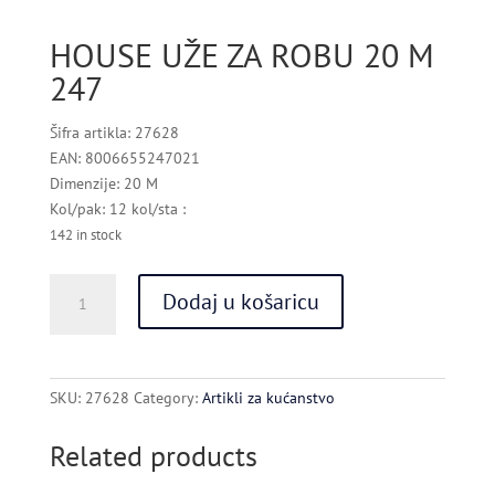
HOUSE UŽE ZA ROBU 20 M
247
Šifra artikla: 27628
EAN: 8006655247021
Dimenzije: 20 M
Kol/pak: 12 kol/sta :
142 in stock
HOUSE
Dodaj u košaricu
UŽE
ZA
ROBU
20
SKU:
27628
Category:
Artikli za kućanstvo
M
247
Related products
quantity