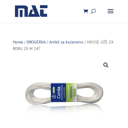
Home
/
DROGERIJA
/
Artikli za kućanstvo
/ HOUSE UŽE ZA
ROBU 20 M 247