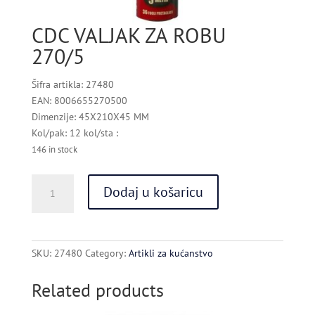
CDC VALJAK ZA ROBU
270/5
Šifra artikla: 27480
EAN: 8006655270500
Dimenzije: 45X210X45 MM
Kol/pak: 12 kol/sta :
146 in stock
CDC
Dodaj u košaricu
VALJAK
ZA
ROBU
270/5
SKU:
27480
Category:
Artikli za kućanstvo
quantity
Related products