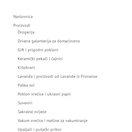
Naslovnica
Proizvodi
Drogerija
Drvena galanterija za domaćinstvo
Gift i prigodni pokloni
Keramički pekači i čajnici
Kišobrani
Lavanda i proizvodi od Lavande iz Provanse
Paška sol
Poklon vrećice i ukrasni papir
Suveniri
Sakralne svijeće
Vakum vrećice i mašine za vakumiranje
Upaljači i pušački pribor