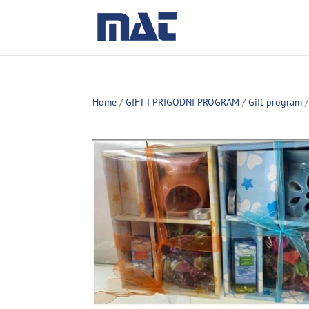
Home
/
GIFT I PRIGODNI PROGRAM
/
Gift program
/