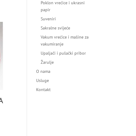
Poklon vrećice i ukrasni
papir
Suveniri
Sakralne svijeće
Vakum vrećice i mašine za
vakumiranje
Upaljači i pušački pribor
Žarulje
O nama
Usluge
Kontakt
A