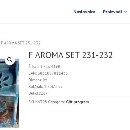
Naslovnica
Proizvodi
 F AROMA SET 231-232
F AROMA SET 231-232
Šifra artikla: 4398
EAN: 3831087811435
Dimenzije:
Kol/pak: 1 kol/sta :
Out of stock
SKU:
4398
Category:
Gift program