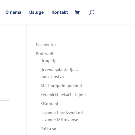
O nama
Usluge
Kontakt
Naslovnica
Proizvodi
Drogerija
Drvena galanterija za
domaćinstvo
Gift i prigodni pokloni
Keramički pekači i čajnici
Kišobrani
Lavanda i proizvodi od
Lavande iz Provanse
Paška sol