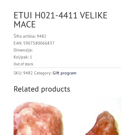
ETUI H021-4411 VELIKE
MACE
Šifra artikla: 9482
EAN: 5907580066837
Dimenzije:
Kol/pak: 1
Out of stock
SKU:
9482
Category:
Gift program
Related products