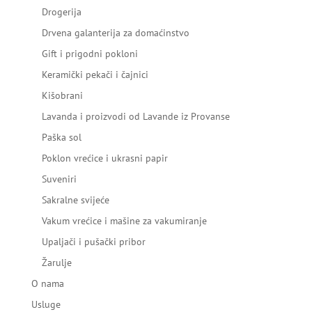
Drogerija
Drvena galanterija za domaćinstvo
Gift i prigodni pokloni
Keramički pekači i čajnici
Kišobrani
Lavanda i proizvodi od Lavande iz Provanse
Paška sol
Poklon vrećice i ukrasni papir
Suveniri
Sakralne svijeće
Vakum vrećice i mašine za vakumiranje
Upaljači i pušački pribor
Žarulje
O nama
Usluge