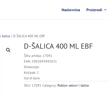
Naslovnica
Proizvodi
i šalice
/ D-ŠALICA 400 ML EBF
D-ŠALICA 400 ML EBF
Šifra artikla: 17091
EAN: 5902693943631
Dimenzije:
Kol/pak: 1
Out of stock
SKU:
17091
Category:
Poklon setovi i šalice