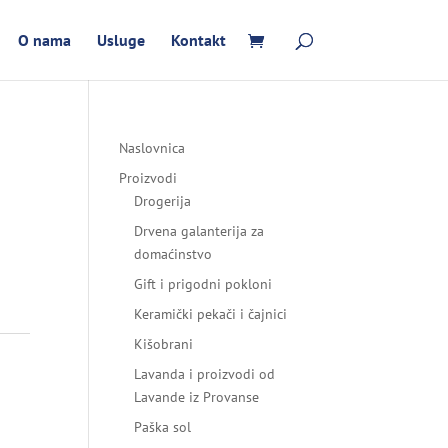
O nama
Usluge
Kontakt
Naslovnica
Proizvodi
Drogerija
Drvena galanterija za
domaćinstvo
Gift i prigodni pokloni
Keramički pekači i čajnici
Kišobrani
Lavanda i proizvodi od
Lavande iz Provanse
Paška sol