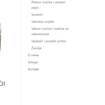
Poklon vrećice i ukrasni
papir
Suveniri
Sakralne svijeće
Vakum vrećice i mašine za
vakumiranje
Upaljači i pušački pribor
Žarulje
O nama
Usluge
Kontakt
JI