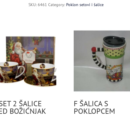
SWAROVSKI
SKU:
6461
Category:
Poklon setovi i šalice
quantity
SET 2 ŠALICE
F ŠALICA S
ED BOŽIĆNJAK
POKLOPCEM