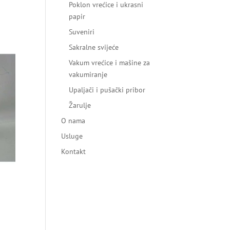
Poklon vrećice i ukrasni
papir
Suveniri
Sakralne svijeće
Vakum vrećice i mašine za
vakumiranje
Upaljači i pušački pribor
Žarulje
O nama
Usluge
Kontakt