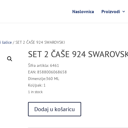
Naslovnica
Proizvodi
i šalice
/ SET 2 ČAŠE 924 SWAROVSKI
SET 2 ČAŠE 924 SWAROVSK
Šifra artikla: 6461
EAN: 8588006068658
Dimenzije:360 ML
Kol/pak: 1
1 in stock
SET
Dodaj u košaricu
2
ČAŠE
924