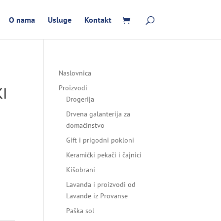
O nama
Usluge
Kontakt
Naslovnica
I
Proizvodi
Drogerija
Drvena galanterija za
domaćinstvo
Gift i prigodni pokloni
Keramički pekači i čajnici
Kišobrani
Lavanda i proizvodi od
Lavande iz Provanse
Paška sol