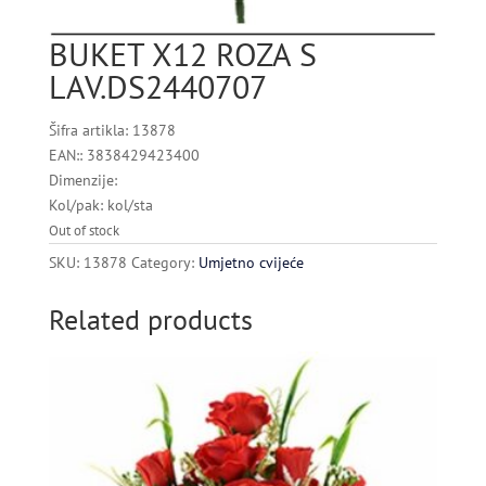
BUKET X12 ROZA S
LAV.DS2440707
Šifra artikla: 13878
EAN:: 3838429423400
Dimenzije:
Kol/pak: kol/sta
Out of stock
SKU:
13878
Category:
Umjetno cvijeće
Related products