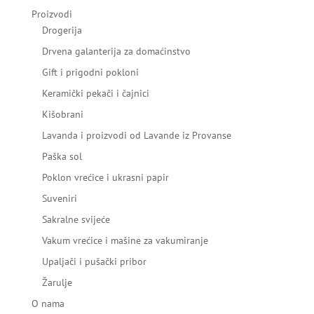
Proizvodi
Drogerija
Drvena galanterija za domaćinstvo
Gift i prigodni pokloni
Keramički pekači i čajnici
Kišobrani
Lavanda i proizvodi od Lavande iz Provanse
Paška sol
Poklon vrećice i ukrasni papir
Suveniri
Sakralne svijeće
Vakum vrećice i mašine za vakumiranje
Upaljači i pušački pribor
Žarulje
O nama