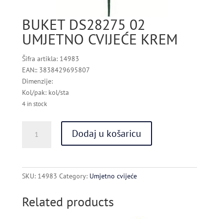
BUKET DS28275 02
UMJETNO CVIJEĆE KREM
Šifra artikla: 14983
EAN:: 3838429695807
Dimenzije:
Kol/pak: kol/sta
4 in stock
BUKET
Dodaj u košaricu
DS28275
02
UMJETNO
CVIJEĆE
SKU:
14983
Category:
Umjetno cvijeće
KREM
quantity
Related products