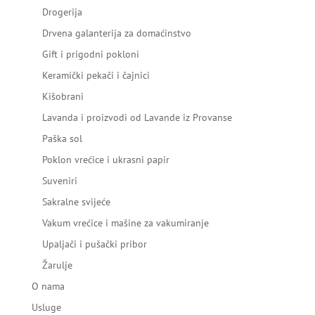
Drogerija
Drvena galanterija za domaćinstvo
Gift i prigodni pokloni
Keramički pekači i čajnici
Kišobrani
Lavanda i proizvodi od Lavande iz Provanse
Paška sol
Poklon vrećice i ukrasni papir
Suveniri
Sakralne svijeće
Vakum vrećice i mašine za vakumiranje
Upaljači i pušački pribor
Žarulje
O nama
Usluge