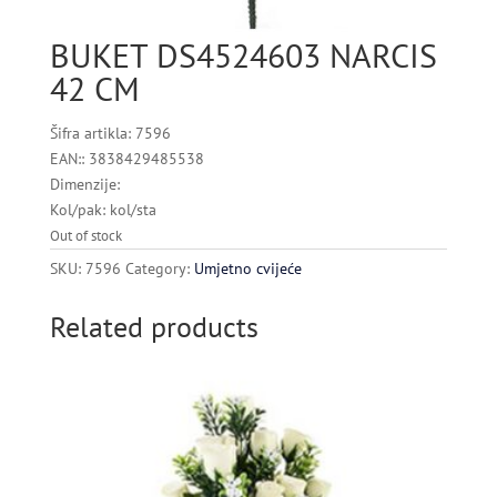
BUKET DS4524603 NARCIS
42 CM
Šifra artikla: 7596
EAN:: 3838429485538
Dimenzije:
Kol/pak: kol/sta
Out of stock
SKU:
7596
Category:
Umjetno cvijeće
Related products