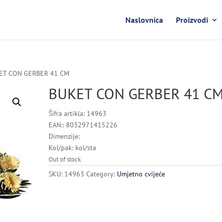
Naslovnica
Proizvodi
ET CON GERBER 41 CM
BUKET CON GERBER 41 C
Šifra artikla: 14963
EAN:: 8032971415226
Dimenzije:
Kol/pak: kol/sta
Out of stock
SKU:
14963
Category:
Umjetno cvijeće