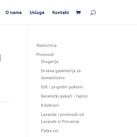
O nama
Usluge
Kontakt
Naslovnica
M
Proizvodi
Drogerija
Drvena galanterija za
domaćinstvo
Gift i prigodni pokloni
Keramički pekači i čajnici
Kišobrani
Lavanda i proizvodi od
Lavande iz Provanse
Paška sol