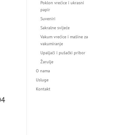
Poklon vrećice i ukrasni
papir
Suveniri
Sakralne svijeće
Vakum vrećice i mašine za
vakumiranje
Upaljači i pušački pribor
Žarulje
O nama
Usluge
Kontakt
04