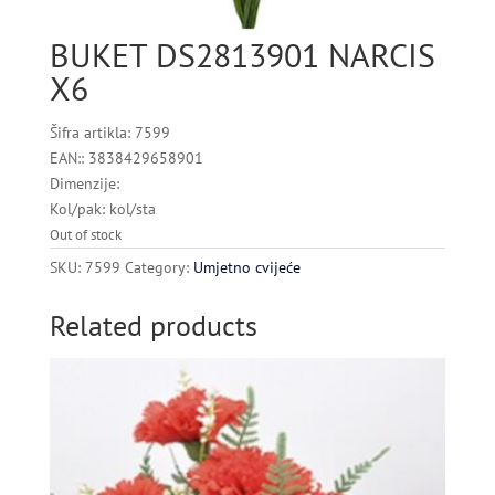
BUKET DS2813901 NARCIS
X6
Šifra artikla: 7599
EAN:: 3838429658901
Dimenzije:
Kol/pak: kol/sta
Out of stock
SKU:
7599
Category:
Umjetno cvijeće
Related products