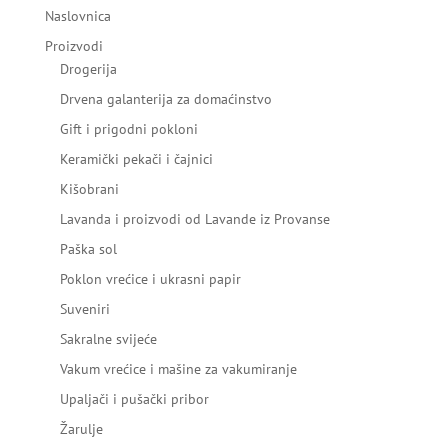
Naslovnica
Proizvodi
Drogerija
Drvena galanterija za domaćinstvo
Gift i prigodni pokloni
Keramički pekači i čajnici
Kišobrani
Lavanda i proizvodi od Lavande iz Provanse
Paška sol
Poklon vrećice i ukrasni papir
Suveniri
Sakralne svijeće
Vakum vrećice i mašine za vakumiranje
Upaljači i pušački pribor
Žarulje