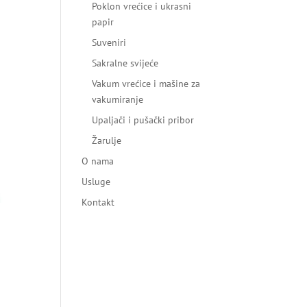
Poklon vrećice i ukrasni
papir
Suveniri
Sakralne svijeće
Vakum vrećice i mašine za
vakumiranje
Upaljači i pušački pribor
Žarulje
O nama
Usluge
Kontakt