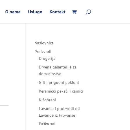
O nama
Usluge
Kontakt
Naslovnica
Proizvodi
Drogerija
Drvena galanterija za
domaćinstvo
Gift i prigodni pokloni
Keramički pekači i čajnici
Kišobrani
Lavanda i proizvodi od
Lavande iz Provanse
Paška sol