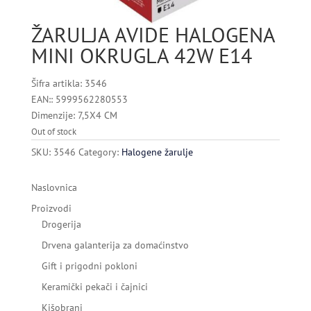
ŽARULJA AVIDE HALOGENA
MINI OKRUGLA 42W E14
Šifra artikla: 3546
EAN:: 5999562280553
Dimenzije: 7,5X4 CM
Out of stock
SKU:
3546
Category:
Halogene žarulje
Naslovnica
Proizvodi
Drogerija
Drvena galanterija za domaćinstvo
Gift i prigodni pokloni
Keramički pekači i čajnici
Kišobrani