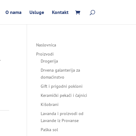
O nama
Usluge
Kontakt
Naslovnica
A
Proizvodi
Drogerija
Drvena galanterija za
domaćinstvo
Gift i prigodni pokloni
Keramički pekači i čajnici
Kišobrani
Lavanda i proizvodi od
Lavande iz Provanse
Paška sol