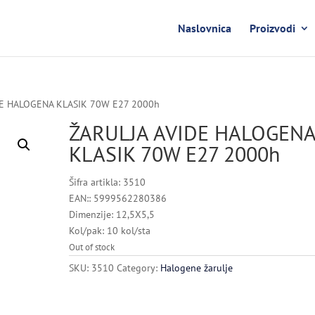
Naslovnica
Proizvodi
DE HALOGENA KLASIK 70W E27 2000h
ŽARULJA AVIDE HALOGEN
KLASIK 70W E27 2000h
Šifra artikla: 3510
EAN:: 5999562280386
Dimenzije: 12,5X5,5
Kol/pak: 10 kol/sta
Out of stock
SKU:
3510
Category:
Halogene žarulje