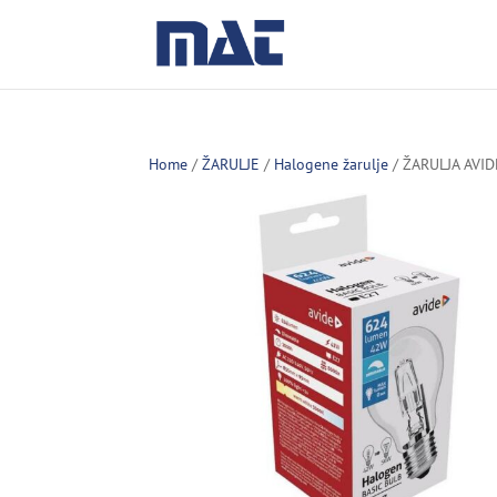
Home
/
ŽARULJE
/
Halogene žarulje
/ ŽARULJA AVI